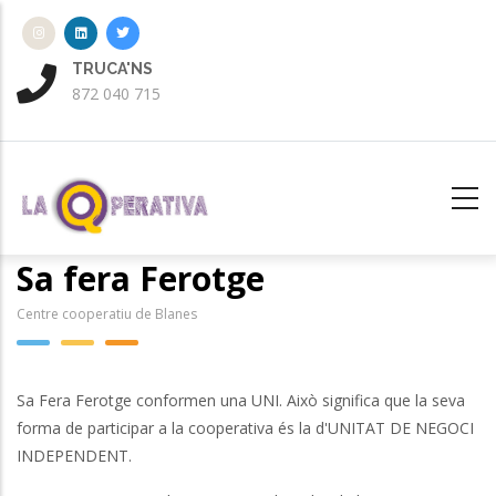
Vés
al
contingut
TRUCA'NS
ENV
872 040 715
aten
Sa fera Ferotge
Centre cooperatiu de Blanes
Sa Fera Ferotge conformen una UNI. Això significa que la seva
forma de participar a la cooperativa és la d'UNITAT DE NEGOCI
INDEPENDENT.