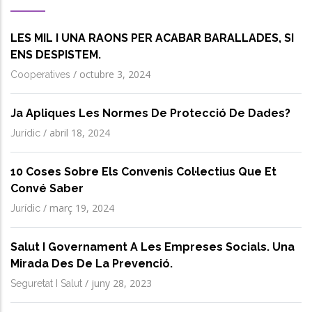
LES MIL I UNA RAONS PER ACABAR BARALLADES, SI
ENS DESPISTEM.
/
octubre 3, 2024
Cooperatives
Ja Apliques Les Normes De Protecció De Dades?
/
abril 18, 2024
Jurídic
10 Coses Sobre Els Convenis Col·lectius Que Et
Convé Saber
/
març 19, 2024
Jurídic
Salut I Governament A Les Empreses Socials. Una
Mirada Des De La Prevenció.
/
juny 28, 2023
Seguretat I Salut