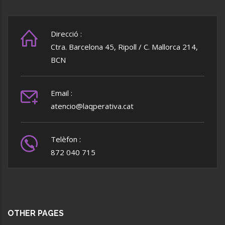
Direcció :
Ctra. Barcelona 45, Ripoll / C. Mallorca 214,
BCN
Email :
atencio@laqperativa.cat
Telèfon :
872 040 715
OTHER PAGES