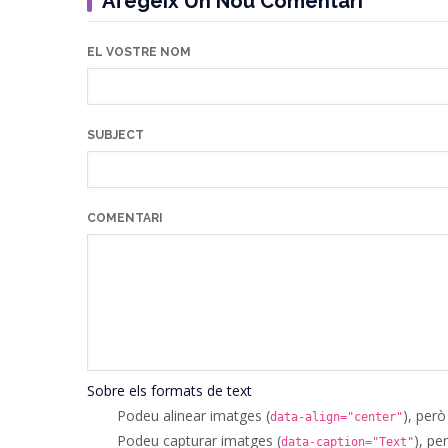
Afegeix Un Nou Comentari
EL VOSTRE NOM
SUBJECT
COMENTARI
Sobre els formats de text
Podeu alinear imatges (
), però
data-align="center"
Podeu capturar imatges (
), pe
data-caption="Text"