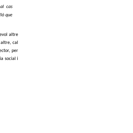
 al cas
llò que
evol altre
altre, cal
ector, per
a social i