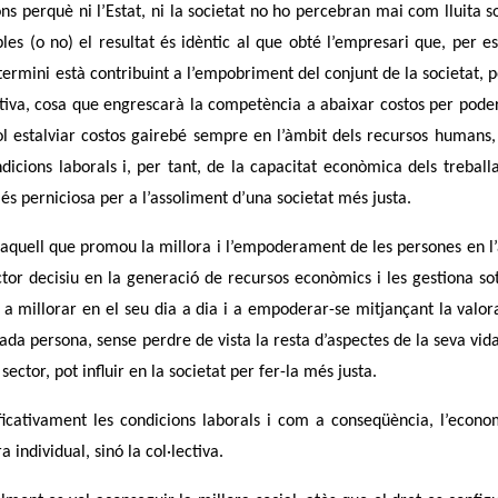
ons perquè ni l’Estat, ni la societat no ho percebran mai com lluita so
es (o no) el resultat és idèntic al que obté l’empresari que, per es
 termini està contribuint a l’empobriment del conjunt de la societat, 
tiva, cosa que engrescarà la competència a abaixar costos per poder
sol estalviar costos gairebé sempre en l’àmbit dels recursos humans
icions laborals i, per tant, de la capacitat econòmica dels treball
e és perniciosa per a l’assoliment d’una societat més justa.
 aquell que promou la millora i l’empoderament de les persones en l
or decisiu en la generació de recursos econòmics i les gestiona sot
, a millorar en el seu dia a dia i a empoderar-se mitjançant la valor
 cada persona, sense perdre de vista la resta d’aspectes de la seva vid
tor, pot influir en la societat per fer-la més justa.
nificativament les condicions laborals i com a conseqüència, l’econ
 individual, sinó la col·lectiva.