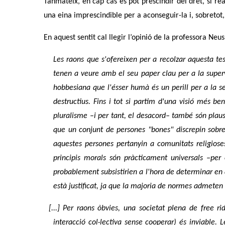
Tanmateix, en cap cas es pot prescindir del dret, si re
una eina imprescindible per a aconseguir-la i, sobretot
En aquest sentit cal llegir l’opinió de la professora Neu
Les raons que s'ofereixen per a recolzar aquesta tesi
tenen a veure amb el seu paper clau per a la super
hobbesiana que l'ésser humà és un perill per a la se
destructius. Fins i tot si partim d'una visió més 
pluralisme –i per tant, el desacord– també són plaus
que un conjunt de persones "bones" discrepin sobre
aquestes persones pertanyin a comunitats religiose
principis morals són pràcticament universals –per
probablement subsistirien a l'hora de determinar en
està justificat, ja que la majoria de normes admeten e
[...] Per raons òbvies, una societat plena de
free ri
interacció col·lectiva sense cooperar) és inviable.