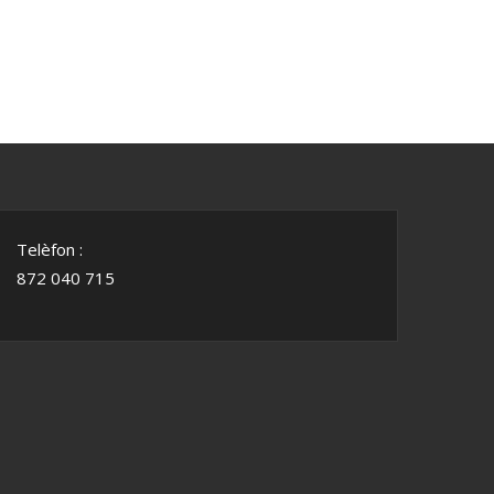
Telèfon :
872 040 715