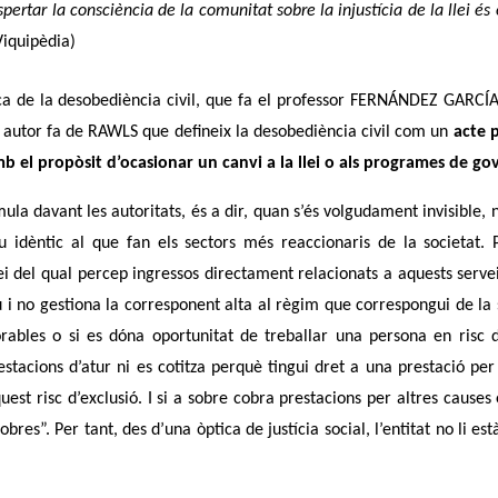
ertar la consciència de la comunitat sobre la injustícia de la llei és
Viquipèdia)
ica de la desobediència civil, que fa el professor FERNÁNDEZ GARCÍ
t autor fa de RAWLS que defineix la desobediència civil com un
acte 
 amb el propòsit d’ocasionar un canvi a la llei o als programes de go
ula davant les autoritats, és a dir, quan s’és volgudament invisible,
u idèntic al que fan els sectors més reaccionaris de la societat.
i del qual percep ingressos directament relacionats a aquests serveis
iu i no gestiona la corresponent alta al règim que correspongui de la
orables o si es dóna oportunitat de treballar una persona en risc d
tacions d’atur ni es cotitza perquè tingui dret a una prestació per 
uest risc d’exclusió. I si a sobre cobra prestacions per altres causes 
es”. Per tant, des d’una òptica de justícia social, l’entitat no li est