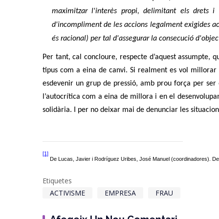
maximitzar l'interès propi, delimitant els drets 
d'incompliment de les accions legalment exigides act
és racional) per tal d'assegurar la consecució d'object
Per tant, cal concloure, respecte d’aquest assumpte, qu
tipus com a eina de canvi. Si realment es vol millorar 
esdevenir un grup de pressió, amb prou força per ser esc
l’autocrítica com a eina de millora i en el desenvolupa
solidària. I per no deixar mai de denunciar les situacion
[1]
De Lucas, Javier i Rodríguez Uribes, José Manuel (coordinadores). Der
Etiquetes
ACTIVISME
EMPRESA
FRAU