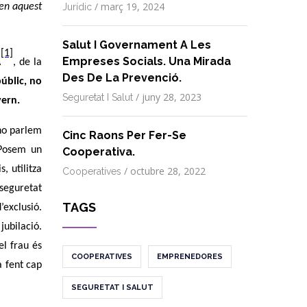
/
març 19, 2024
 en aquest
Jurídic
Salut I Governament A Les
[1]
Empreses Socials. Una Mirada
A
, de la
Des De La Prevenció.
públic, no
/
juny 28, 2023
Seguretat I Salut
vern.
 no parlem
Cinc Raons Per Fer-Se
 Posem un
Cooperativa.
, utilitza
/
octubre 28, 2022
Cooperatives
 seguretat
TAGS
’exclusió.
jubilació.
el frau és
COOPERATIVES
EMPRENEDORES
à fent cap
SEGURETAT I SALUT