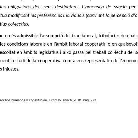
i les obligacions dels seus destinataris. L'amenaça de sanció per
ua modificant les preferències individuals (canviant la percepció d'a
ius col·lectius.
e no és admissible l’assumpció del frau laboral, tributari o de quals
les condicions laborals en l’àmbit laboral cooperatiu o en qualsevol 
oltat en àmbits legislatius i això passa pel treball col·lectiu del s
ment i estudi de la cooperativa com a ens representatiu de l’economi
s injustes.
echos humanos y constitución. Tirant lo Blanch, 2018. Pag. 773.