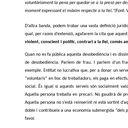
voluntàriament la pena per quedar-se a la presó per desp
moment expressant el màxim respecte a la llei."(
Font: 
D’altra banda, podem trobar una vasta definició juríd
qual, per raons d’extensió, agafarem la cita que aques
violent, conscient i polític, contrari a la llei, comès
Quan no es fa pública aquesta desobediència i es dissim
de desobediència. Parlem de frau. I parlem d’un fra
exemple. Entitat no lucrativa que, per a donar un serve
“voluntaris” en lloc de treballadors, els paga en efect
social. És igual si aquests serveis són socialment val
Aquella persona treballa en precari. No gaudirà de pres
Aquella persona no s’està reinserint ni està sortint d’aq
doble i contribueix a una economia submergida “dels pobr
favor.