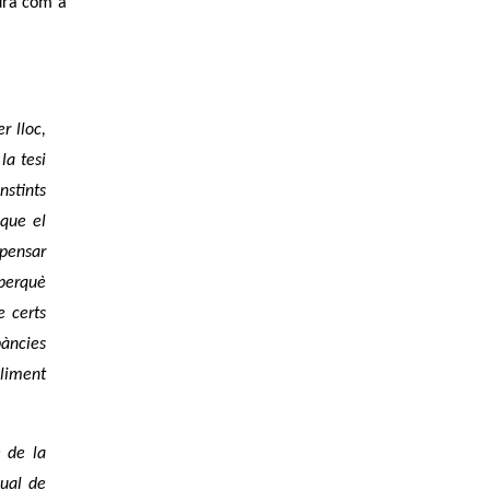
gura com a
r lloc,
la tesi
nstints
 que el
 pensar
 perquè
e certs
pàncies
pliment
e de la
dual de