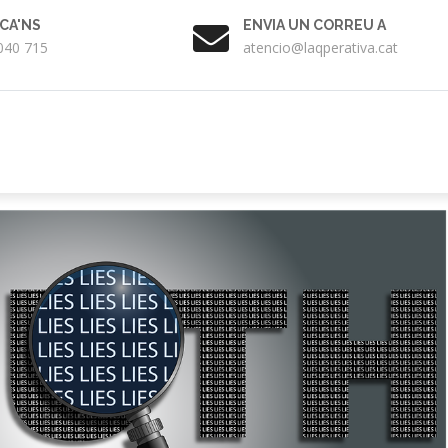
CA'NS
ENVIA UN CORREU A
040 715
atencio@laqperativa.cat