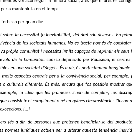
alment es vol aconseguir la millora social, atès que el dret es confi
, per a mantenir-la en el temps.
s Torbisco per quan diu:
 sobre la necessitat (o inevitabilitat) del dret són diverses. En prime
vivència de les societats humanes. No es tracta només de constatar 
va pròpia comunitat i necessita límits capaços de reprimir els seus i
benèvola de la humanitat, com la defensada per Rousseau, el cert és
ibles en una societat d'àngels. És a dir, és perfectament imaginable
 molts aspectes centrals per a la convivència social, per exemple,
s o culturals diferents. És més, encara que fos possible mostrar qu
 exemple, la idea que les promeses s'han de complir–, les discre
 què consisteix el compliment o bé en quines circumstàncies l'incom
xcepcions. [...]
ders
(és a dir, de persones que pretenen beneficiar-se del product
 Les normes jurídiques actuen per a alterar aquesta tendència indivi