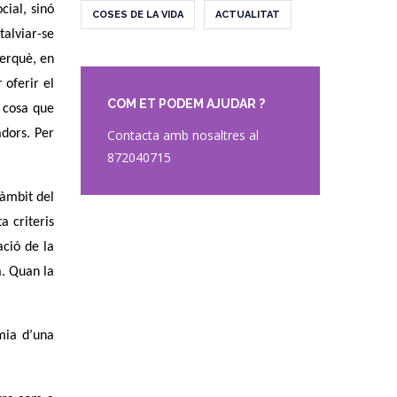
cial, sinó
COSES DE LA VIDA
ACTUALITAT
talviar-se
perquè, en
 oferir el
COM ET PODEM AJUDAR ?
, cosa que
adors. Per
Contacta amb nosaltres al
872040715
’àmbit del
a criteris
ació de la
a. Quan la
omia d’una