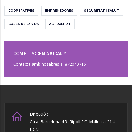
COOPERATIVES
EMPRENEDORES
SEGURETAT I SALUT
COSES DE LA VIDA
ACTUALITAT
COM ET PODEM AJUDAR ?
Contacta amb nosaltres al 872040715
Direcció :
Ctra. Barcelona 45, Ripoll / C. Mallorca 214,
BCN