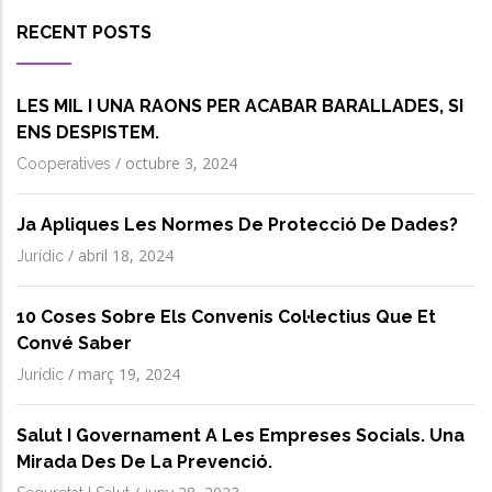
RECENT POSTS
LES MIL I UNA RAONS PER ACABAR BARALLADES, SI
ENS DESPISTEM.
/
octubre 3, 2024
Cooperatives
Ja Apliques Les Normes De Protecció De Dades?
/
abril 18, 2024
Jurídic
10 Coses Sobre Els Convenis Col·lectius Que Et
Convé Saber
/
març 19, 2024
Jurídic
Salut I Governament A Les Empreses Socials. Una
Mirada Des De La Prevenció.