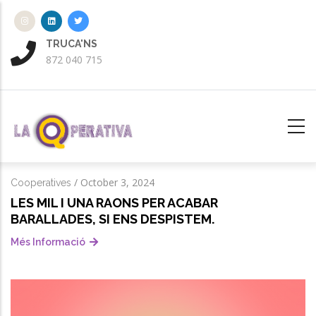
Vés
al
contingut
TRUCA'NS
ENV
872 040 715
aten
/
October 3, 2024
Cooperatives
LES MIL I UNA RAONS PER ACABAR
BARALLADES, SI ENS DESPISTEM.
Més Informació