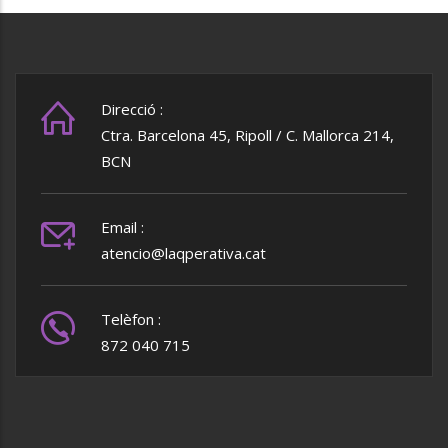
Direcció :
Ctra. Barcelona 45, Ripoll / C. Mallorca 214,
BCN
Email :
atencio@laqperativa.cat
Telèfon :
872 040 715