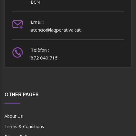
BCN
Email :
atencio@laqperativa.cat
Telèfon :
872 040 715
OTHER PAGES
About Us
Terms & Conditions