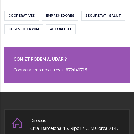
COOPERATIVES
EMPRENEDORES
SEGURETAT I SALUT
COSES DE LA VIDA
ACTUALITAT
COM ET PODEM AJUDAR ?
Contacta amb nosaltres al 872040715
Direcció :
Ctra. Barcelona 45, Ripoll / C. Mallorca 214,