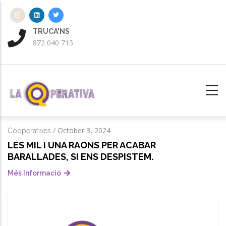
Vés
al
contingut
ENVIA UN CORREU A
atencio@laqperativa.cat
/
October 3, 2024
Cooperatives
LES MIL I UNA RAONS PER ACABAR
BARALLADES, SI ENS DESPISTEM.
Més Informació
LES UNITATS DE NEGOCI A LA