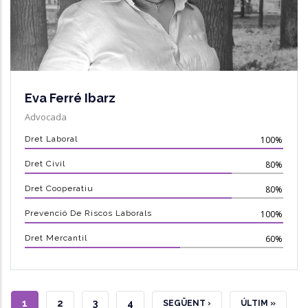
Eva Ferré Ibarz
Advocada
Dret Laboral
100%
Dret Civil
80%
Dret Cooperatiu
80%
Prevenció De Riscos Laborals
100%
Dret Mercantil
60%
PÀGINA
1
PAGE
2
PAGE
3
PAGE
4
PÀGINA
SEGÜENT ›
ÚLTIMA
ÚLTIM »