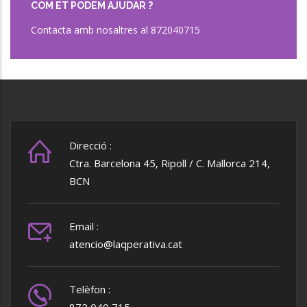
COM ET PODEM AJUDAR ?
Contacta amb nosaltres al 872040715
Direcció :
Ctra. Barcelona 45, Ripoll / C. Mallorca 214,
BCN
Email :
atencio@laqperativa.cat
Telèfon :
872 040 715